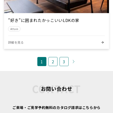
”好き”に囲まれたかっこいいLDKの家
Attain
詳細を見る
1
2
3
CONTACT
お問い合わせ
ご来場・ご見学予約無料のカタログ請求はこちらから