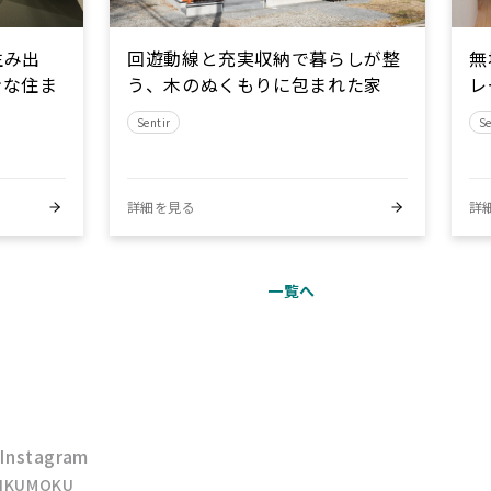
生み出
回遊動線と充実収納で暮らしが整
無
ンな住ま
う、木のぬくもりに包まれた家
レ
Sentir
Se
詳細を見る
詳
一覧へ
Instagram
IKUMOKU