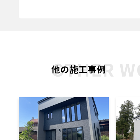
OTHER W
他の施工事例