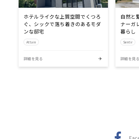
ホテルライクな上質空間でくつろ
自然と
ぐ、シックで落ち着きのあるモダ
ナーガ
ンな邸宅
暮らし
Attain
Sentir
詳細を見る
詳細を見
Fac