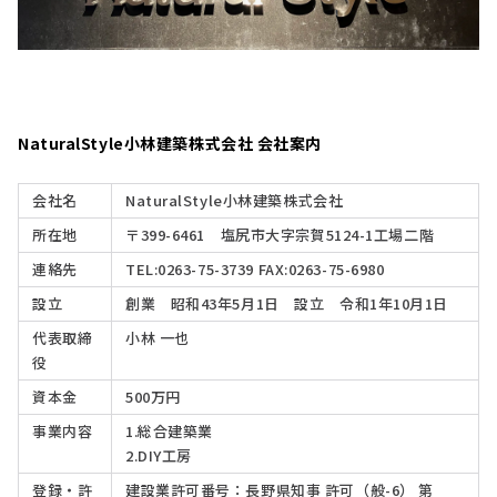
NaturalStyle小林建築株式会社 会社案内
会社名
NaturalStyle小林建築株式会社
所在地
〒399-6461 塩尻市大字宗賀5124-1工場二階
連絡先
TEL:0263-75-3739 FAX:0263-75-6980
設立
創業 昭和43年5月1日 設立 令和1年10月1日
代表取締
小林 一也
役
資本金
500万円
事業内容
1.総合建築業
2.DIY工房
登録・許
建設業許可番号：長野県知事 許可（般-6） 第