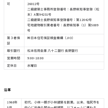
可
26012号
二級建築士事務所登録番号：長野県知事登録（松
本）A第94231号
二級建築士長野県知事登録番号：第12042号
宅地建物取引業者番号：長野県知事（1）第5889
号
第３者保
㈱日本住宅保証検査機構（JIO）
証
取引銀行
松本信用金庫 八十二銀行 長野銀行
営業時間
9:00~18:00
定休日
水曜日
沿革
1968年
初代、小林一朗が小林建築を創業。以来、塩尻市を
5月
中心に社寺仏閣や一般建築、リフォームに携わる。