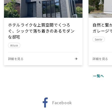
ホテルライクな上質空間でくつろ
自然と繋
ぐ、シックで落ち着きのあるモダン
ガレージ
な邸宅
Sentir
Attain
詳細を見る
詳細を見る
一覧へ
Facebook