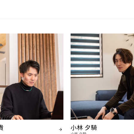
貴
小林 夕騎