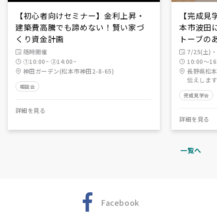
【初心者向けセミナー】金利上昇・
【完成見学会
建築費高騰でも諦めない！賢い家づ
本市波田
くり資金計画
トーブの
随時開催
7/25(土)・
①10:00~ ②14:00~
10:00～16
神田ガーデン(松本市神田2-8-65)
長野県松本
伝えします
相談会
完成見学会
詳細を見る
詳細を見る
一覧へ
Facebook