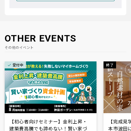
OTHER EVENTS
その他のイベント
受付中
終了
【初心者向けセミナー】金利上昇・
【完成見学会
建築費高騰でも諦めない！賢い家づ
本市波田