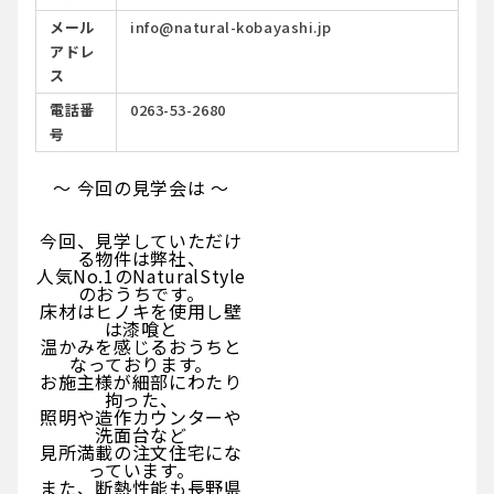
メール
info@natural-kobayashi.jp
アドレ
ス
電話番
0263-53-2680
号
～ 今回の見学会は ～
今回、見学していただけ
る物件は弊社、
人気No.1のNaturalStyle
のおうちです。
床材はヒノキを使用し壁
は漆喰と
温かみを感じるおうちと
なっております。
お施主様が細部にわたり
拘った、
照明や造作カウンターや
洗面台など
見所満載の注文住宅にな
っています。
また、断熱性能も長野県