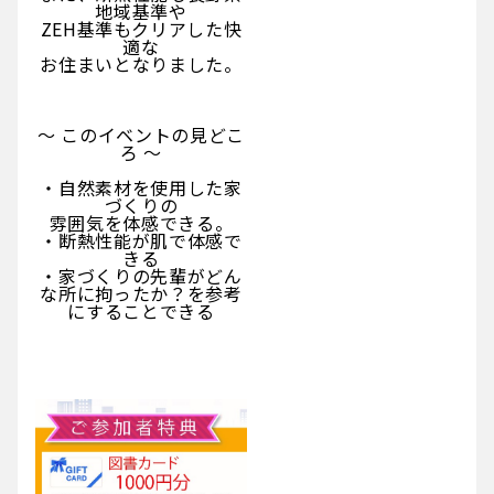
地域基準や
ZEH基準もクリアした快
適な
お住まいとなりました。
～ このイベントの見どこ
ろ ～
・自然素材を使用した家
づくりの
雰囲気を体感できる。
・断熱性能が肌で体感で
きる
・家づくりの先輩がどん
な所に拘ったか？を参考
にすることできる