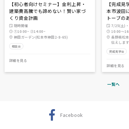
【初心者向けセミナー】金利上昇・
【完成見学会
建築費高騰でも諦めない！賢い家づ
本市波田
くり資金計画
トーブの
随時開催
7/25(土)・
①10:00~ ②14:00~
10:00～16
神田ガーデン(松本市神田2-8-65)
長野県松本
伝えします
相談会
完成見学会
詳細を見る
詳細を見る
一覧へ
Facebook