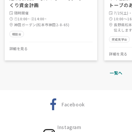
くり資金計画
トーブの
随時開催
7/25(土)・
①10:00~ ②14:00~
10:00～16
神田ガーデン(松本市神田2-8-65)
長野県松本
伝えします
相談会
完成見学会
詳細を見る
詳細を見る
一覧へ
Facebook
Instagram