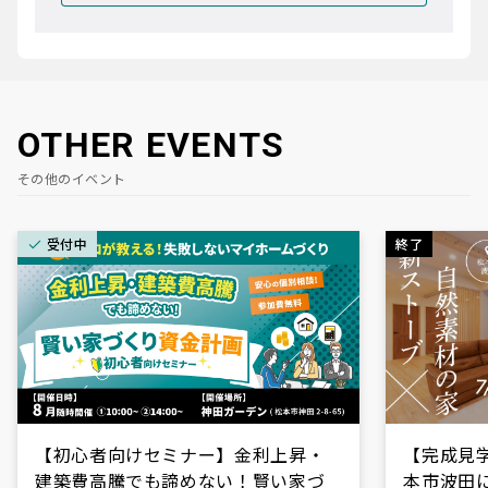
OTHER EVENTS
その他のイベント
受付中
終了
【初心者向けセミナー】金利上昇・
【完成見学会
建築費高騰でも諦めない！賢い家づ
本市波田