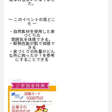
た。
～ このイベントの見どこ
ろ ～
・自然素材を使用した家
づくりの
雰囲気を体感できる。
・断熱性能が肌で体感で
きる
・家づくりの先輩がどん
な所に拘ったか？を参考
にすることできる