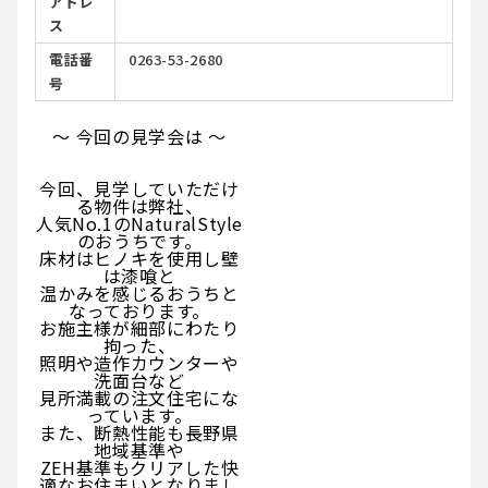
アドレ
ス
電話番
0263-53-2680
号
～ 今回の見学会は ～
今回、見学していただけ
る物件は弊社、
人気No.1のNaturalStyle
のおうちです。
床材はヒノキを使用し壁
は漆喰と
温かみを感じるおうちと
なっております。
お施主様が細部にわたり
拘った、
照明や造作カウンターや
洗面台など
見所満載の注文住宅にな
っています。
また、断熱性能も長野県
地域基準や
ZEH基準もクリアした快
適なお住まいとなりまし